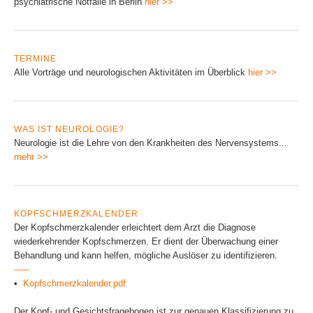
psychiatrische Notfälle in Berlin
hier >>
TERMINE
Alle Vorträge und neurologischen Aktivitäten im Überblick
hier >>
WAS IST NEUROLOGIE?
Neurologie ist die Lehre von den Krankheiten des Nervensystems...
mehr >>
KOPFSCHMERZKALENDER
Der Kopfschmerzkalender erleichtert dem Arzt die Diagnose
wiederkehrender Kopfschmerzen. Er dient der Überwachung einer
Behandlung und kann helfen, mögliche Auslöser zu identifizieren.
–––
•
Kopfschmerzkalender.pdf
Der Kopf- und Gesichtsfragebogen ist zur genauen Klassifizierung zu